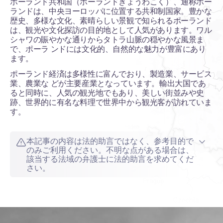
ポーランド共和国（ポーランドきょうわこく）、通称ポー
ランドは、中央ヨーロッパに位置する共和制国家。豊かな
歴史、多様な文化、素晴らしい景観で知られるポーランド
は、観光や文化探訪の目的地として人気があります。ワル
シャワの賑やかな通りからタトラ山脈の穏やかな風景ま
で、ポーラ ンドには文化的、自然的な魅力が豊富にあり
ます。
ポーランド経済は多様性に富んでおり、製造業、サービス
業、農業な どが主要産業となっています。輸出大国であ
ると同時に、人気の観光地でもあり、美しい街並みや史
跡、世界的に有名な料理で世界中から観光客が訪れていま
す。
本記事の内容は法的助言ではなく、参考目的で
のみご利用ください。不明な点がある場合は、
該当する法域の弁護士に法的助言を求めてくだ
さい。