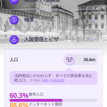
補償
入国管理とビザ
人口
36.6m
法的地位にかかわらず、すべての居住者を含む
総人口。
© 2024 -
WBG
•
EUROSTAT
60.3%
都市人口
88.6%
インターネット接続