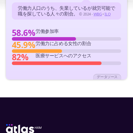
労働力人口のうち、失業しているが就労可能で
職を探している人々の割合。
© 2024 -
WBG
•
ILO
58.6%
労働参加率
45.9%
労働力に占める女性の割合
82%
医療サービスへのアクセス
データソース